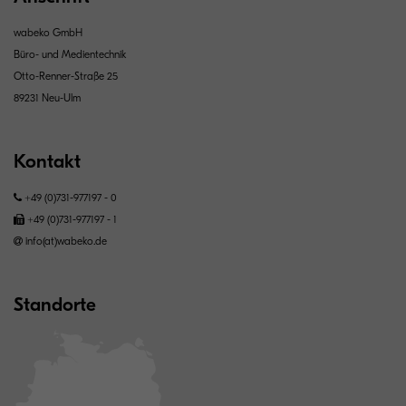
wabeko GmbH
Büro- und Medientechnik
Otto-Renner-Straße 25
89231 Neu-Ulm
Kontakt
+49 (0)731-977197 - 0
+49 (0)731-977197 - 1
info(at)wabeko.de
Standorte