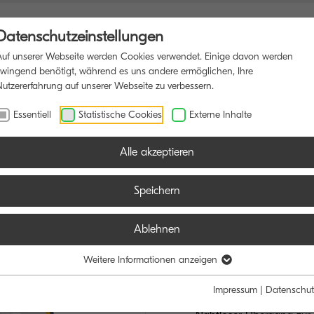
Datenschutzeinstellungen
Auf unserer Webseite werden Cookies verwendet. Einige davon werden
zwingend benötigt, während es uns andere ermöglichen, Ihre
Nutzererfahrung auf unserer Webseite zu verbessern.
ONSDRUCKER
SOFTWARE
BLOG
Essentiell
Statistische Cookies
Externe Inhalte
Alle akzeptieren
Speichern
Ablehnen
TASKalfa M
IHR CLOUD-BEG
Weitere Informationen anzeigen
Impressum
|
Datenschut
Bis zu 25/12 Seiten A4/