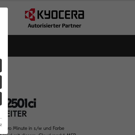
Z2501ci
LEITER
z
A3 pro Minute in s/w und Farbe