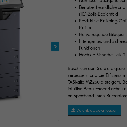
Nahtloser Übergang zur
Benutzerfreundliche und 
(10,1-Zoll)-Bedienfeld
Produktive Finishing-Opt
Finisher
Hervorragende Bildqualit
Intelligentes und siche
Funktionen
Höchste Sicherheit als 
Beschleunigen Sie die digitale
verbessern und die Effizienz m
TASKalfa MZ2501ci steigern. B
intuitive Benutzeroberfläche 
entsprechend Ihren Büroanfor
Datenblatt downloaden