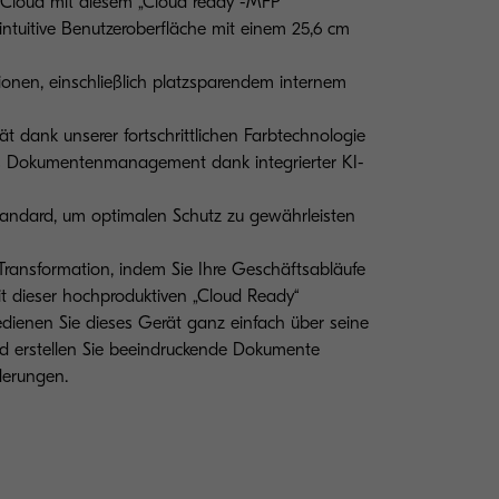
 Cloud mit diesem „Cloud ready“-MFP
intuitive Benutzeroberfläche mit einem 25,6 cm
ionen, einschließlich platzsparendem internem
ät dank unserer fortschrittlichen Farbtechnologie
res Dokumentenmanagement dank integrierter KI-
Standard, um optimalen Schutz zu gewährleisten
 Transformation, indem Sie Ihre Geschäftsabläufe
it dieser hochproduktiven „Cloud Ready“
edienen Sie dieses Gerät ganz einfach über seine
und erstellen Sie beeindruckende Dokumente
derungen.