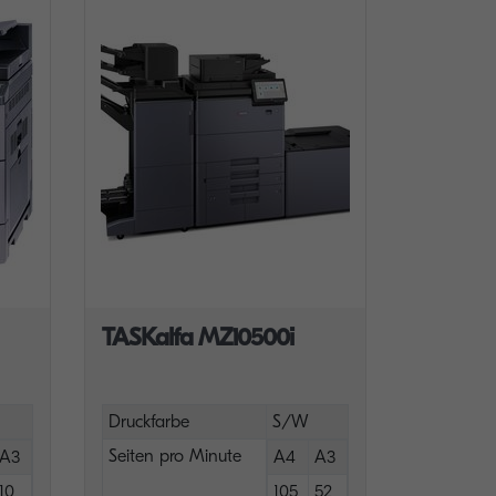
TASKalfa MZ10500i
Druckfarbe
S/W
Seiten pro Minute
A3
A4
A3
10
105
52