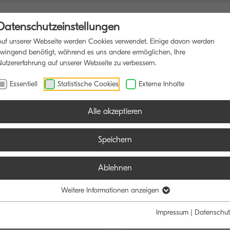
Datenschutzeinstellungen
Auf unserer Webseite werden Cookies verwendet. Einige davon werden
zwingend benötigt, während es uns andere ermöglichen, Ihre
Nutzererfahrung auf unserer Webseite zu verbessern.
ONSDRUCKER
SOFTWARE
BLOG
Essentiell
Statistische Cookies
Externe Inhalte
Alle akzeptieren
Speichern
Ablehnen
e:
Funktion:
Weitere Informationen anzeigen
Schwarz/Weiß
Farbe
Alle
Scan
Fax
Impressum
|
Datenschut