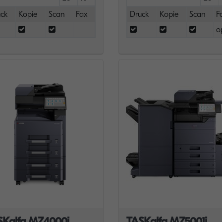
ck
Kopie
Scan
Fax
Druck
Kopie
Scan
F
o
SKalfa MZ4000i
TASKalfa MZ5001i