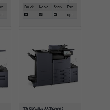
ax
Druck
Kopie
Scan
Fax
pt.
opt.
TASKalfa MZ6001i