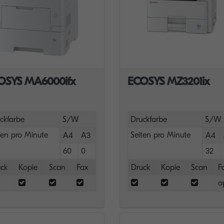
OSYS MA6000ifx
ECOSYS MZ3201ix
ckfarbe
S/W
Druckfarbe
S/W
ten pro Minute
Seiten pro Minute
A4
A3
A4
60
0
32
ck
Kopie
Scan
Fax
Druck
Kopie
Scan
F
o