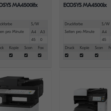
OSYS MA4500ifx
ECOSYS MA4500ix
ckfarbe
S/W
Druckfarbe
S/W
ten pro Minute
Seiten pro Minute
A4
A3
A4
45
0
45
ck
Kopie
Scan
Fax
Druck
Kopie
Scan
F