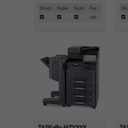
Druck
Kopie
Scan
Fax
Dru
opt.
TASKalfa MZ3200i
TA