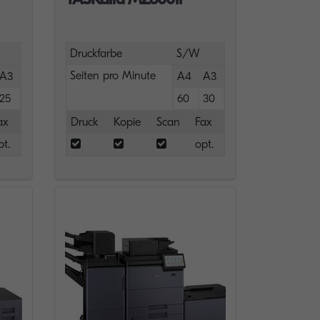
Druckfarbe
S/W
Seiten pro Minute
A3
A4
A3
25
60
30
ax
Druck
Kopie
Scan
Fax
pt.
opt.