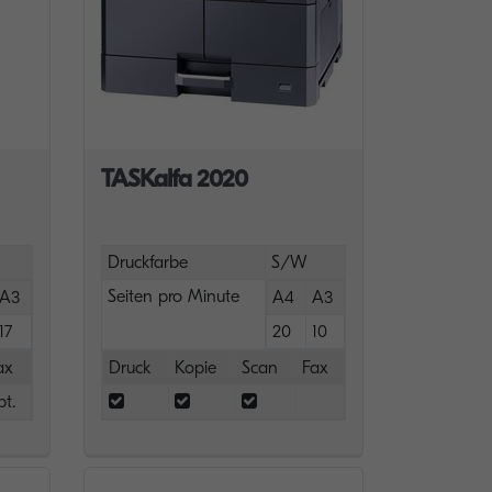
TASKalfa 2020
Druckfarbe
S/W
Seiten pro Minute
A3
A4
A3
17
20
10
ax
Druck
Kopie
Scan
Fax
pt.